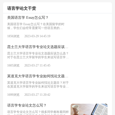
语言学论文干货
美国语言学 Essay怎么写？
美国语言学 Essay怎么写？在美国留学的时
候，学生们会经常需要写一些语言类的
Essay，那大家在写作的时候都是怎样去构思
的呢？今天我们就来给大家分享一下。
1856浏览
2023-03-29 14:45:19
昆士兰大学语言学专业论文选题应该怎么选？
昆士兰大学语言学专业论文选题应该怎么选？
对于在昆士兰大学留学的学生来说写语言学专
业论文是一件很令人头疼的事，那么昆士兰大
学语言学专业论文选题应该如何确定呢？
1605浏览
2023-03-27 11:45:45
莫道克大学语言学专业如何找论文题目？
莫道克大学语言学专业如何找论文题目？对于
在莫道克大学留学的学生来说写语言学专业论
文是一件很令人头疼的事，那么莫道克大学语
言学专业论文选题应该如何确定呢？
1699浏览
2023-03-27 11:20:42
语言学专业论文怎么写？
语言学专业论文怎么写？很多同学都有着同样