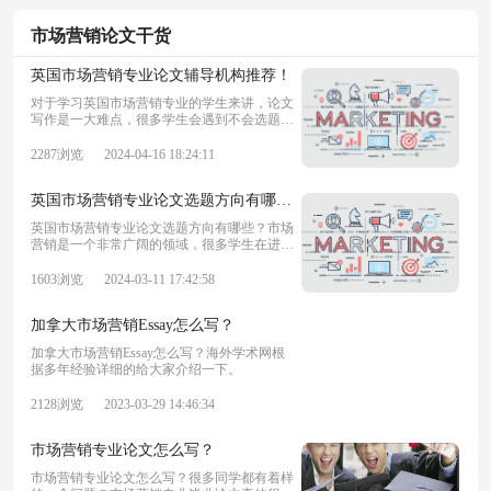
市场营销论文干货
英国市场营销专业论文辅导机构推荐！
对于学习英国市场营销专业的学生来讲，论文
写作是一大难点，很多学生会遇到不会选题、
论文无从下笔的情况。这时候可以选择让专业
的论文辅导机构提供辅导帮助。今天为大家推
2287浏览
2024-04-16 18:24:11
荐一家非常靠谱的英国市场营销专业论文辅导
机构！海外学术网专注学术论文辅导16年，
英国市场营销专业论文选题方向有哪些？
英国市场营销专业论文选题方向有哪些？市场
营销是一个非常广阔的领域，很多学生在进行
市场营销专业论文选题的时候都会不知道该怎
么选，选择一个合适的论文选题方向至关重
1603浏览
2024-03-11 17:42:58
要。今天海外学术网为大家推荐一些选题方
向，供大家参考！市场营销领域的论文选题方
加拿大市场营销Essay怎么写？
向可
加拿大市场营销Essay怎么写？海外学术网根
据多年经验详细的给大家介绍一下。
2128浏览
2023-03-29 14:46:34
市场营销专业论文怎么写？
市场营销专业论文怎么写？很多同学都有着样