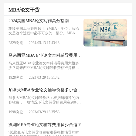
MBA论文干货
2024英国MBA论文写作高分指南！
攻读英国工商管理硕士（MBA）学位，写论
文是这个过程中必不可少的一部分。MBA论
文写作是学术能力、研究技能和批判性思维能
力的体现，需要学生深入探索感兴趣的话题并
2829浏览
2024-05-13 17:43:13
为自己的研究领域做出有价值的探索。本篇海
外学术网为大家总结了英国MBA论文写作高
马来西亚MBA专业论文本科辅导费用大概多少？
马来西亚MBA专业论文本科辅导费用大概多
少？马来西亚MBA论文辅导收费标准是根据
辅导的时间长短和质量而定的，通常在200-
3000元左右，如果学生的基础差，或者是学校
1928浏览
2023-03-29 13:51:42
要求比较严格的话，那么可能收费会更高一
些。
加拿大MBA专业论文辅导价格多少合适？
加拿大MBA论文辅导价格：根据所辅导的内
容收费，一般情况下论文辅导的费用在200-
3000元左右。因为每个学生的基础不同，所以
辅导时间和质量也会有所差别。接下来我们一
1998浏览
2023-03-29 13:35:58
起来看看加拿大MBA专业论文辅导价格多少
合适？
澳洲MBA专业论文辅导费用多少合适？
澳洲MBA论文辅导收费标准是根据辅导的时