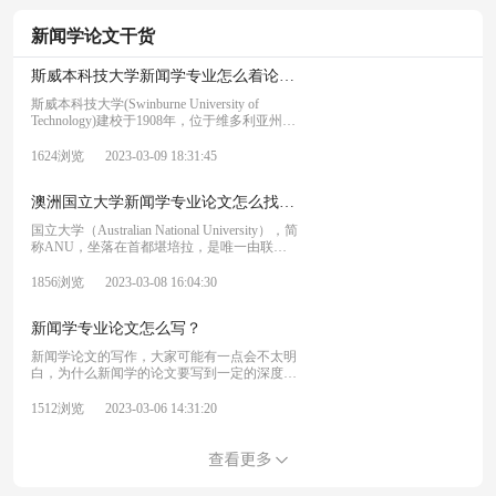
新闻学论文干货
斯威本科技大学新闻学专业怎么着论文选题？
斯威本科技大学(Swinburne University of
Technology)建校于1908年，位于维多利亚州首
府墨尔本市，是有近百年历史的澳洲名校。那
么斯威本科技大学新闻学专业怎么着论文选
1624浏览
2023-03-09 18:31:45
题?接下来我们一起来看看吧。
澳洲国立大学新闻学专业论文怎么找选题方向？
国立大学（Australian National University），简
称ANU，坐落在首都堪培拉，是唯一由联邦
国会专门单独立法而创立的大学。那么澳洲国
立大学新闻学专业论文怎么找选题方向？接下
1856浏览
2023-03-08 16:04:30
来我们一起来看看吧。
新闻学专业论文怎么写？
新闻学论文的写作，大家可能有一点会不太明
白，为什么新闻学的论文要写到一定的深度？
这个其实就是我们所说的新闻学专业论文的难
度和深度了。新闻学是一门实践性很强的学
1512浏览
2023-03-06 14:31:20
科，要想把它写好，需要注意很多方面。