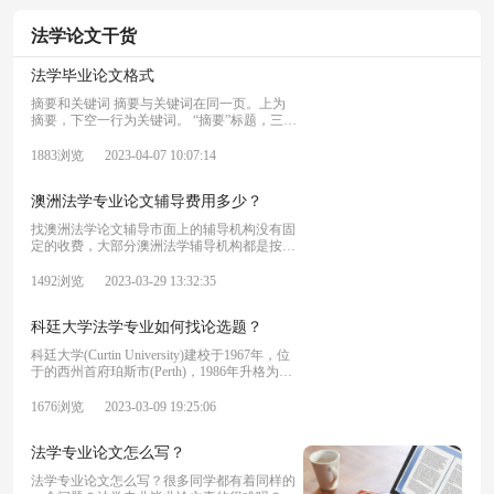
法学论文干货
法学毕业论文格式
摘要和关键词 摘要与关键词在同一页。上为
摘要，下空一行为关键词。 “摘要”标题，三号
字，黑体，居中。 摘要内容：宋体，5号，排
版。字数在200左右。 “关键词”标题，黑体，4
1883浏览
2023-04-07 10:07:14
号。其后内容4号宋体，自然排列关键词3—5
个，以分号分隔，末尾不加标点符号。
澳洲法学专业论文辅导费用多少？
找澳洲法学论文辅导市面上的辅导机构没有固
定的收费，大部分澳洲法学辅导机构都是按照
课时收费，一般500-3000元不等，具体的还要
咨询一下。
1492浏览
2023-03-29 13:32:35
科廷大学法学专业如何找论选题？
科廷大学(Curtin University)建校于1967年，位
于的西州首府珀斯市(Perth)，1986年升格为大
学，并重新命名为“科廷科技大学 ”，2010年，
正式命名为科廷大学。 科技大学联盟(ATN)成
1676浏览
2023-03-09 19:25:06
员，素有澳洲的“麻省理工”之称。那么科廷大
学法学专业如何找论选题?接下来我们一起来
法学专业论文怎么写？
看看吧。
法学专业论文怎么写？很多同学都有着同样的